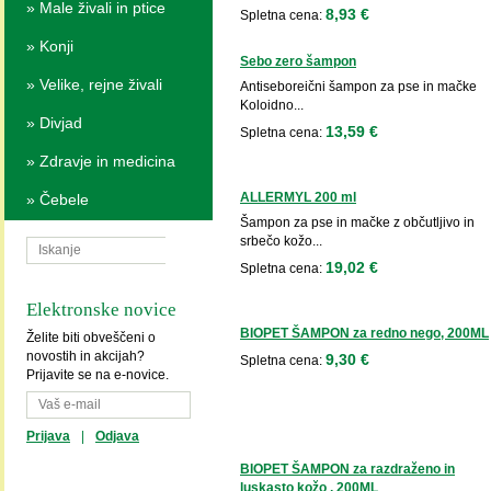
»
Male živali in ptice
8,93 €
Spletna cena:
»
Konji
Sebo zero šampon
»
Velike, rejne živali
Antiseboreični šampon za pse in mačke
Koloidno...
»
Divjad
13,59 €
Spletna cena:
»
Zdravje in medicina
ALLERMYL 200 ml
»
Čebele
Šampon za pse in mačke z občutljivo in
srbečo kožo...
19,02 €
Spletna cena:
Elektronske novice
BIOPET ŠAMPON za redno nego, 200ML
Želite biti obveščeni o
novostih in akcijah?
9,30 €
Spletna cena:
Prijavite se na e-novice.
Prijava
|
Odjava
BIOPET ŠAMPON za razdraženo in
luskasto kožo , 200ML