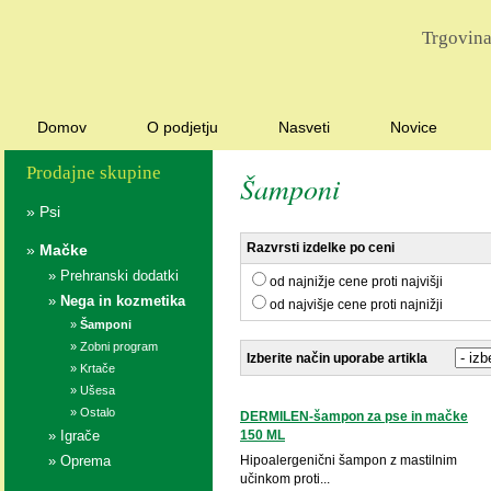
Trgovina
Domov
O podjetju
Nasveti
Novice
Prodajne skupine
Šamponi
»
Psi
Razvrsti izdelke po ceni
»
Mačke
»
Prehranski dodatki
od najnižje cene proti najvišji
»
Nega in kozmetika
od najvišje cene proti najnižji
»
Šamponi
»
Zobni program
Izberite način uporabe artikla
»
Krtače
»
Ušesa
»
Ostalo
DERMILEN-šampon za pse in mačke
»
Igrače
150 ML
»
Oprema
Hipoalergenični šampon z mastilnim
učinkom proti...