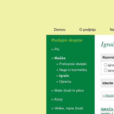
Domov
O podjetju
Na
Prodajne skupine
Igra
»
Psi
Razvrsti
»
Mačke
»
Prehranski dodatki
od n
»
Nega in kozmetika
od n
»
Igrače
»
Oprema
Izberite
»
Male živali in ptice
« Nazaj
»
Konji
»
Velike, rejne živali
IGRAČA
modra, L