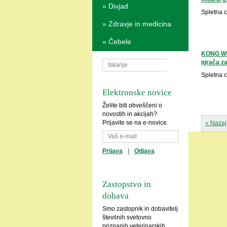
»
Divjad
Spletna 
»
Zdravje in medicina
»
Čebele
KONG WU
igrača z
Spletna 
Elektronske novice
Želite biti obveščeni o
novostih in akcijah?
Prijavite se na e-novice.
« Nazaj
Prijava
|
Odjava
Zastopstvo in
dobava
Smo zastopnik in dobavitelj
številnih svetovno
priznanih veterinarskih