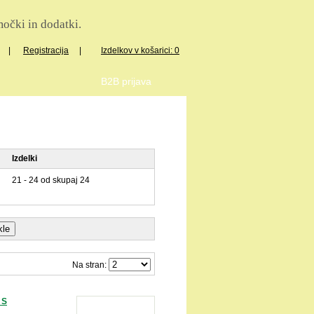
očki in dodatki.
|
Registracija
|
Izdelkov v košarici: 0
B2B prijava
Izdelki
21 - 24 od skupaj 24
Na stran:
 S