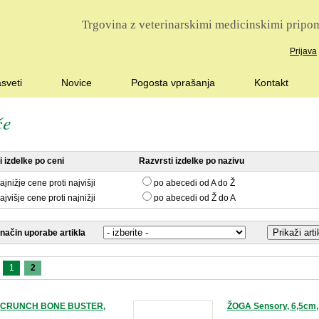
Trgovina z veterinarskimi medicinskimi pripom
Prijava
sveti
Novice
Pogosta vprašanja
Kontakt
če
 izdelke po ceni
Razvrsti izdelke po nazivu
ajnižje cene proti najvišji
po abecedi od A do Ž
ajvišje cene proti najnižji
po abecedi od Ž do A
 način uporabe artikla
1
2
 CRUNCH BONE BUSTER,
ŽOGA Sensory, 6,5cm,