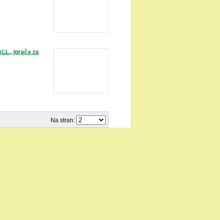
L,, igrača za
Na stran: