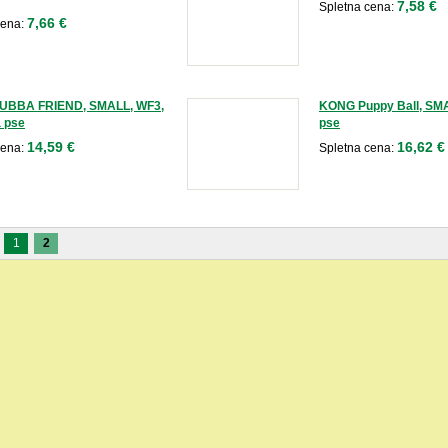
7,58 €
Spletna cena:
7,66 €
cena:
BBA FRIEND, SMALL, WF3,
KONG Puppy Ball, SMAL
a pse
pse
14,59 €
16,62 €
cena:
Spletna cena:
1
2