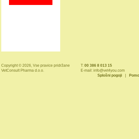
Copyright © 2026, Vse pravice pridržane
T:
00 386 8 013 15
VetConsult Pharma d.o.o.
E-mail:
info@vet4you.com
Splošni pogoji
|
Pomo