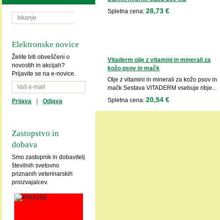
28,73 €
Spletna cena:
Elektronske novice
Želite biti obveščeni o
Vitaderm olje z vitamini in minerali za
novostih in akcijah?
kožo psov in mačk
Prijavite se na e-novice.
Olje z vitamini in minerali za kožo psov in
mačk Sestava VITADERM vsebuje ribje...
20,54 €
Spletna cena:
Prijava
|
Odjava
Zastopstvo in
dobava
Smo zastopnik in dobavitelj
številnih svetovno
priznanih veterinarskih
proizvajalcev.