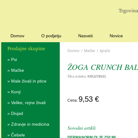
Trgovina
Domov
O podjetju
Nasveti
Novice
Prodajne skupine
Domov
/
Mačke
/
Igrače
»
Psi
ŽOGA CRUNCH BALL
»
Mačke
Šifra izdelka:
KRU276531
»
Male živali in ptice
»
Konji
POŠ
9,53 €
Cena:
POVPRAŠ
»
Velike, rejne živali
»
Divjad
»
Zdravje in medicina
Sorodni artikli
»
Čebele
DERMANORM OLJE 250 ML