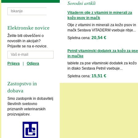
Sorodni artikli
Vitaderm olje z vitamini in minerali za
kožo psov in mačk
Olje z vitamini in minerali za kožo psov in
Elektronske novice
mačk Sestava VITADERM vsebuje ribje...
Želite biti obveščeni o
20,54 €
Spletna cena:
novostih in akcijah?
Prijavite se na e-novice.
Petnil vitaminski dodatek za kožo za pse
in mačke
tablete za pse vitaminski dodatek za kožo
Prijava
|
Odjava
in dlako Sestava Petnil vsebuje...
15,51 €
Spletna cena:
Zastopstvo in
dobava
Smo zastopnik in dobavitelj
številnih svetovno
priznanih veterinarskih
proizvajalcev.