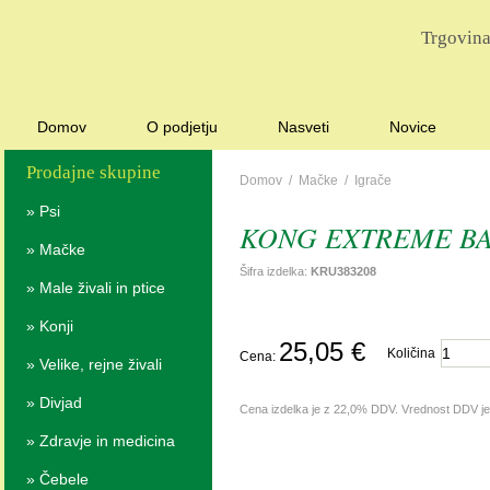
Trgovina
Domov
O podjetju
Nasveti
Novice
Prodajne skupine
Domov
/
Mačke
/
Igrače
»
Psi
KONG EXTREME BALL
»
Mačke
Šifra izdelka:
KRU383208
»
Male živali in ptice
»
Konji
25,05 €
Količina
Cena:
»
Velike, rejne živali
»
Divjad
Cena izdelka je z 22,0% DDV. Vrednost DDV j
»
Zdravje in medicina
»
Čebele