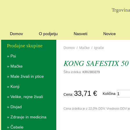
Trgovina
Domov
O podjetju
Nasveti
Novice
Prodajne skupine
Domov
/
Mačke
/
Igrače
»
Psi
KONG SAFESTIX 50
»
Mačke
Šifra izdelka:
KRU383279
»
Male živali in ptice
»
Konji
33,71 €
Količina
Cena:
»
Velike, rejne živali
»
Divjad
Cena izdelka je z 22,0% DDV. Vrednost DDV j
»
Zdravje in medicina
»
Čebele