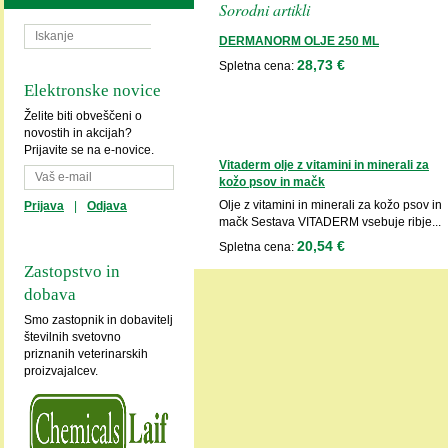
Sorodni artikli
DERMANORM OLJE 250 ML
28,73 €
Spletna cena:
Elektronske novice
Želite biti obveščeni o
novostih in akcijah?
Prijavite se na e-novice.
Vitaderm olje z vitamini in minerali za
kožo psov in mačk
Olje z vitamini in minerali za kožo psov in
Prijava
|
Odjava
mačk Sestava VITADERM vsebuje ribje...
20,54 €
Spletna cena:
Zastopstvo in
dobava
Smo zastopnik in dobavitelj
številnih svetovno
priznanih veterinarskih
proizvajalcev.